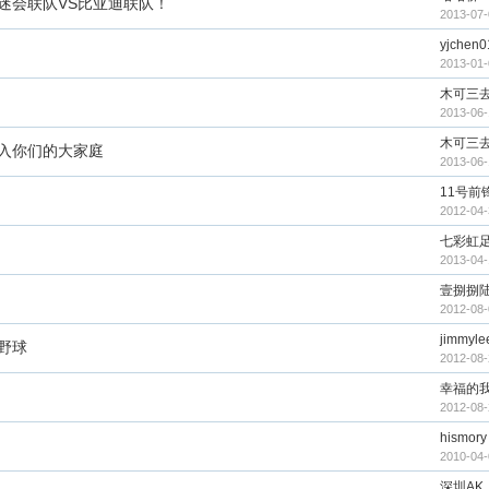
迷会联队VS比亚迪联队！
2013-07-
yjchen
2013-01-
木可三
2013-06-
木可三
入你们的大家庭
2013-06-
11号前
2012-04-
七彩虹
2013-04-
壹捌捌
2012-08-
jimmyle
野球
2012-08-
幸福的
2012-08-
hismory
2010-04-
深圳AK