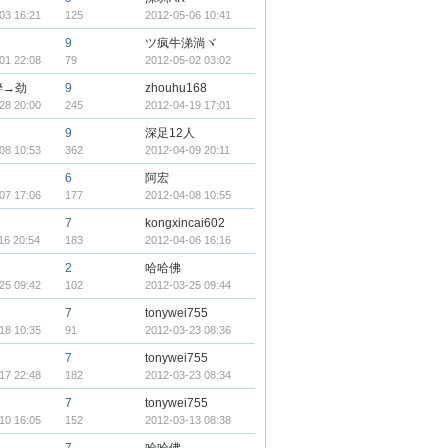
03 16:21
125
2012-05-06 10:41
9
ツ疯牛涕淌ヾ
01 22:08
79
2012-05-02 03:02
醉→劲
9
zhouhu168
28 20:00
245
2012-04-19 17:01
9
深足12人
08 10:53
362
2012-04-09 20:11
6
阿宏
07 17:06
177
2012-04-08 10:55
7
kongxincai602
16 20:54
183
2012-04-06 16:16
2
哈哈佛
25 09:42
102
2012-03-25 09:44
7
tonywei755
18 10:35
91
2012-03-23 08:36
7
tonywei755
17 22:48
182
2012-03-23 08:34
7
tonywei755
10 16:05
152
2012-03-13 08:38
7
哈哈佛