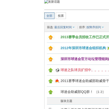
全部
投票
筛选:
最后回复时间
|
排序:
按降序排列
2013赛季会员招收工作已正式
2012年深圳市球迷会组织机构
深圳市球迷会官方论坛管理细则(
球迷之队球员扩招中。。。。。
2011赛季球迷会助威部助威骨
球迷会助威部QQ群！
[
1
2
]
版块主题