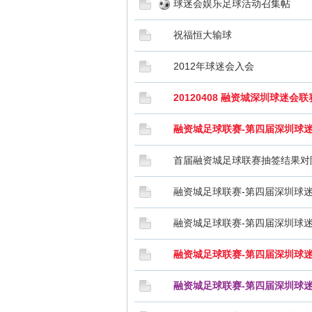
球迷会娱乐足球活动召集帖
祝福恒大输球
2012年球迷会入会
20120408 融资城深圳球迷
融资城足球联赛-第四届深圳球
首届融资城足球联赛抽签结果对
融资城足球联赛-第四届深圳球
融资城足球联赛-第四届深圳球
融资城足球联赛-第四届深圳球
融资城足球联赛-第四届深圳球