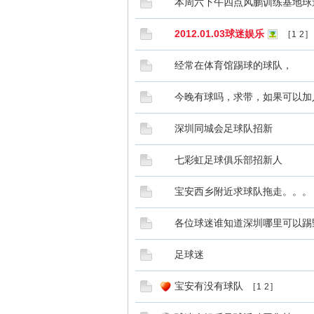
本周六下午四点风鹏训练基地球
2012.01.03球迷娱乐
[
1
2
]
经常在体育馆踢球的球队，
今晚有球吗，求带，如果可以加
深圳同城会足球队招新
七彩虹足球俱乐部招新人
宝安西乡附近求球队拖走。。。
各位球迷谁知道深圳哪里可以踢
足球迷
宝安有没有球队
[
1
2
]