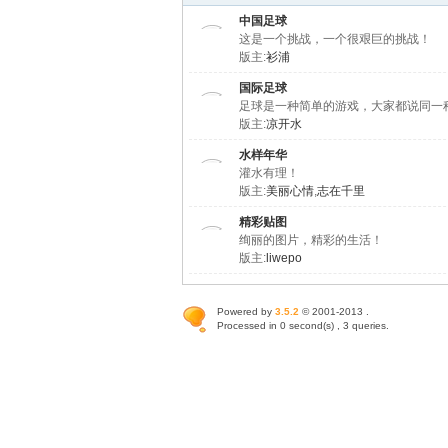
中国足球
这是一个挑战，一个很艰巨的挑战！
版主:
衫浦
国际足球
足球是一种简单的游戏，大家都说同一
版主:
凉开水
水样年华
灌水有理！
版主:
美丽心情
,
志在千里
精彩贴图
绚丽的图片，精彩的生活！
版主:
liwepo
Powered by
3.5.2
© 2001-2013 .
Processed in 0 second(s) , 3 queries.