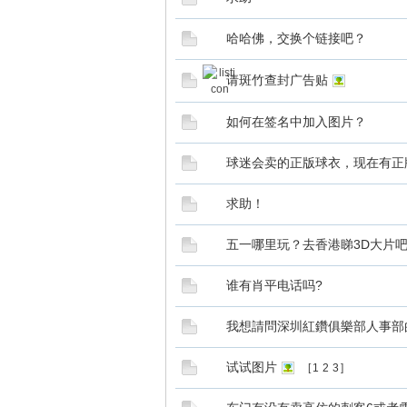
哈哈佛，交换个链接吧？
请斑竹查封广告贴
如何在签名中加入图片？
球迷会卖的正版球衣，现在有正
求助！
五一哪里玩？去香港睇3D大片
谁有肖平电话吗?
我想請問深圳紅鑽俱樂部人事部
试试图片
[
1
2
3
]