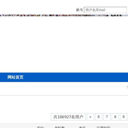
帐号
网站首页
共106927名用户
«
6
7
8
9
积分
发帖数
来自
注册时间