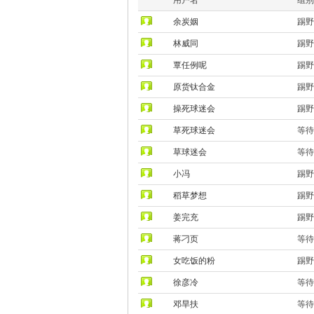
余炭姻
踢野
林威同
踢野
覃任例呢
踢野
原货钛合金
踢野
操死球迷会
踢野
草死球迷会
等待
草球迷会
等待
小冯
踢野
稻草梦想
踢野
姜完充
踢野
蒋刁页
等待
女吃饭的粉
踢野
徐彦冷
等待
邓旱扶
等待